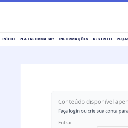
Ir
para
o
conteúdo
INÍCIO
PLATAFORMA SII®
INFORMAÇÕES
RESTRITO
PEÇA
Conteúdo disponível apen
Faça login ou crie sua conta par
Entrar