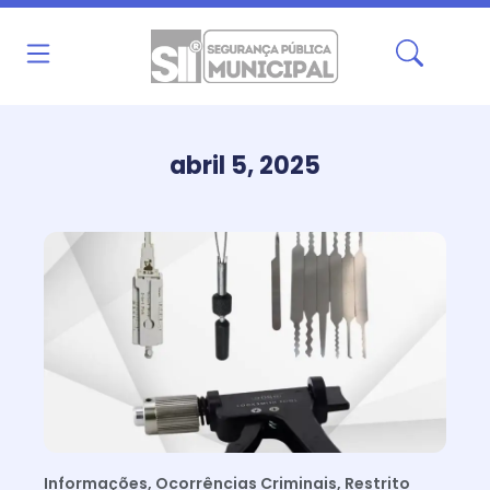
Ir
para
o
conteúdo
abril 5, 2025
Informações
,
Ocorrências Criminais
,
Restrito