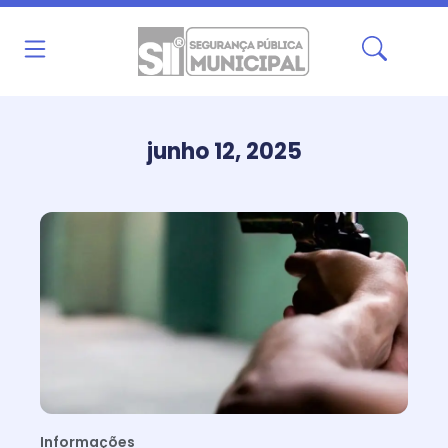
Ir
para
o
conteúdo
junho 12, 2025
Informações