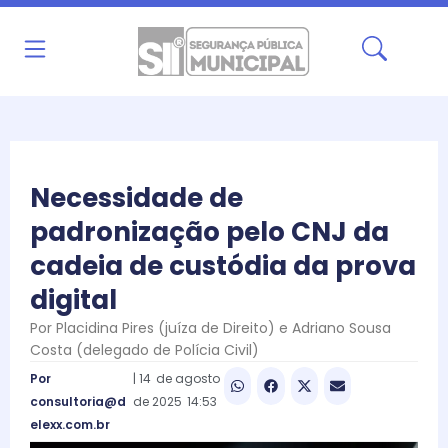
Ir
para
o
conteúdo
Necessidade de
padronização pelo CNJ da
cadeia de custódia da prova
digital
Por Placidina Pires (juíza de Direito) e Adriano Sousa
Costa (delegado de Polícia Civil)
Por
|
14
de
agosto
consultoria@d
de
2025
14:53
elexx.com.br