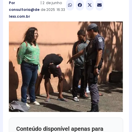
Por
|
2
de
junho
consultoria@de
de
2025
16:33
lexx.com.br
Conteúdo disponível apenas para