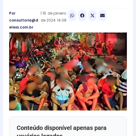
Por
|
15
de
janeiro
consultoria@d
de
2024
14:08
elexx.com.br
Conteúdo disponível apenas para