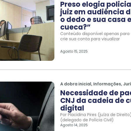
Preso elogia polic
juiz em audiência d
o dedo e sua casa e
cueca?”
Conteúdo disponível apenas para u
crie sua conta para visualizar
Agosto 15, 2025
A dobra inicial
,
Informações
,
Jur
Necessidade de pa
CNJ da cadeia de c
digital
Por Placidina Pires (juíza de Direi
(delegado de Polícia Civil)
Agosto 14, 2025