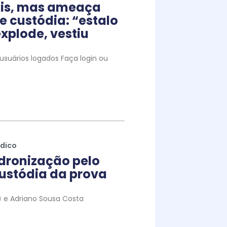
iais, mas ameaça
e custódia: “estalo
xplode, vestiu
suários logados Faça login ou
ídico
dronização pelo
ustódia da prova
to) e Adriano Sousa Costa