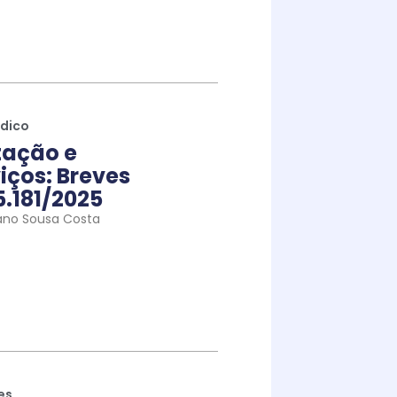
ídico
tação e
iços: Breves
5.181/2025
ano Sousa Costa
es