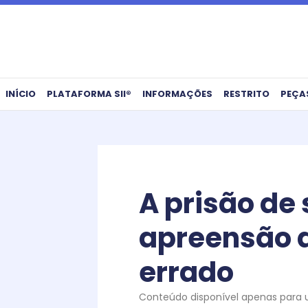
Ir
para
o
conteúdo
INÍCIO
PLATAFORMA SII®
INFORMAÇÕES
RESTRITO
PEÇA
A prisão de
apreensão d
errado
Conteúdo disponível apenas para us