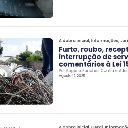
A dobra inicial
,
Informações
,
Jur
Furto, roubo, recep
interrupção de serv
comentários à Lei 1
Por Rogério Sanches Cunha e Adri
Agosto 12, 2025
A dobra inicial
,
Geral
,
Informaçõ