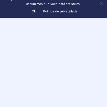
assumimos que você está satisfeito.
Ok
Política de privacidade
Informações
,
Jurídico
STF valida prova obtida em
celular perdido na cena do
crime
Conteúdo disponível apenas para usuários logados
Faça login ou crie sua conta para visualizar
Maio 22, 2025