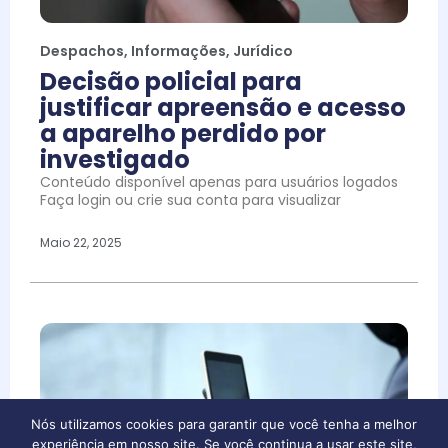
Despachos
,
Informações
,
Jurídico
Decisão policial para
justificar apreensão e acesso
a aparelho perdido por
investigado
Conteúdo disponível apenas para usuários logados
Faça login ou crie sua conta para visualizar
Maio 22, 2025
Nós utilizamos cookies para garantir que você tenha a melhor
experiência em nosso site. Se você continua a usar este site,