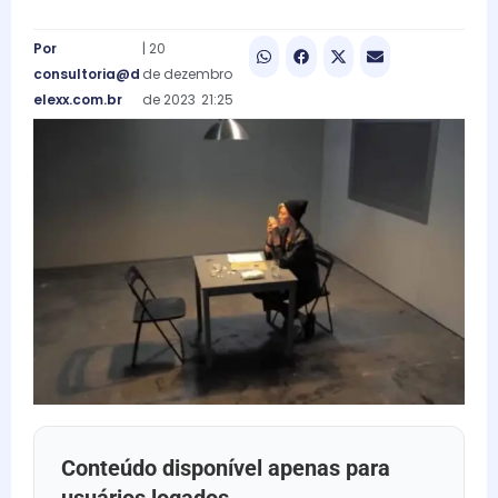
Por
|
20
consultoria@d
de
dezembro
elexx.com.br
de
2023
21:25
Conteúdo disponível apenas para