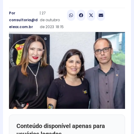
Por
|
27
consultoria@d
de
outubro
elexx.com.br
de
2023
18:15
Conteúdo disponível apenas para