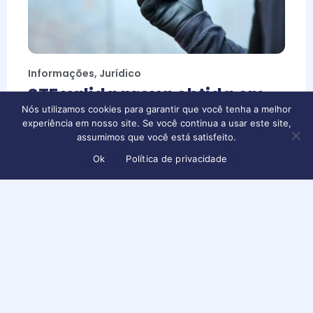
Informações
,
Jurídico
STF valida prova obtida em
celular perdido na cena do
Nós utilizamos cookies para garantir que você tenha a melhor
experiência em nosso site. Se você continua a usar este site,
crime
assumimos que você está satisfeito.
Conteúdo disponível apenas para usuários logados
Faça login ou crie sua conta para visualizar
Ok
Política de privacidade
Maio 22, 2025