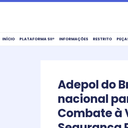
Ir
para
o
conteúdo
INÍCIO
PLATAFORMA SII®
INFORMAÇÕES
RESTRITO
PEÇA
Adepol do B
nacional pa
Combate à V
Segurança 