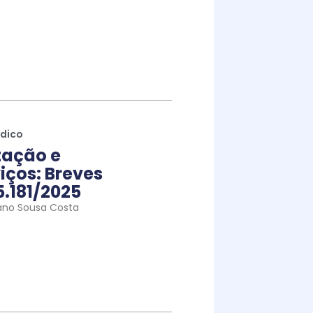
ídico
tação e
iços: Breves
5.181/2025
ano Sousa Costa