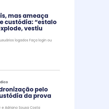
iais, mas ameaça
e custódia: “estalo
xplode, vestiu
suários logados Faça login ou
ídico
dronização pelo
ustódia da prova
to) e Adriano Sousa Costa