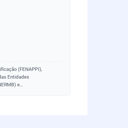
ificação (FENAPPI),
das Entidades
(ANERMB) e…