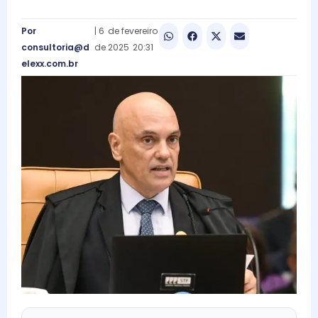
Por
|
6
de
fevereiro
consultoria@d
de
2025
20:31
elexx.com.br