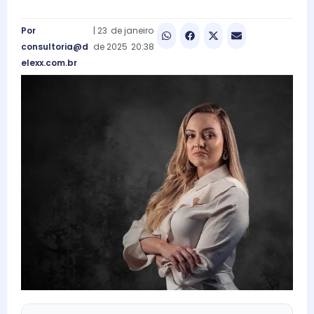
Por
|
23
de
janeiro
consultoria@d
de
2025
20:38
elexx.com.br