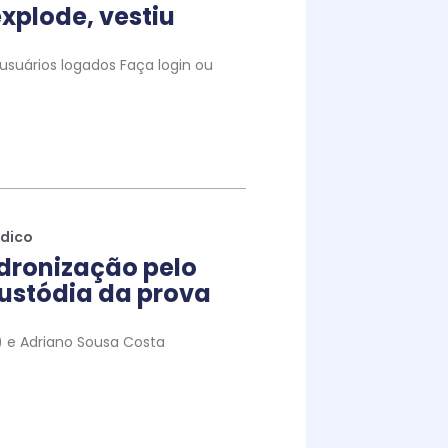
xplode, vestiu
suários logados Faça login ou
ídico
dronização pelo
ustódia da prova
to) e Adriano Sousa Costa