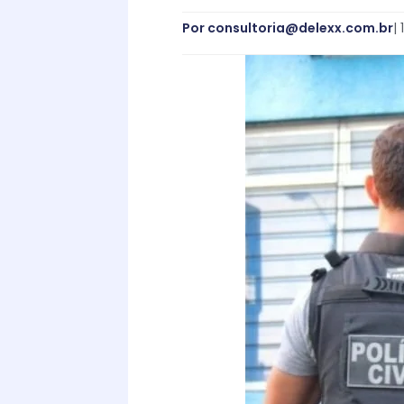
Por
consultoria@delexx.com.br
|