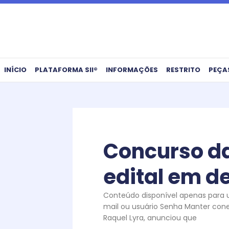
Ir
para
o
conteúdo
INÍCIO
PLATAFORMA SII®
INFORMAÇÕES
RESTRITO
PEÇA
Concurso da
edital em d
Conteúdo disponível apenas para us
mail ou usuário Senha Manter con
Raquel Lyra, anunciou que