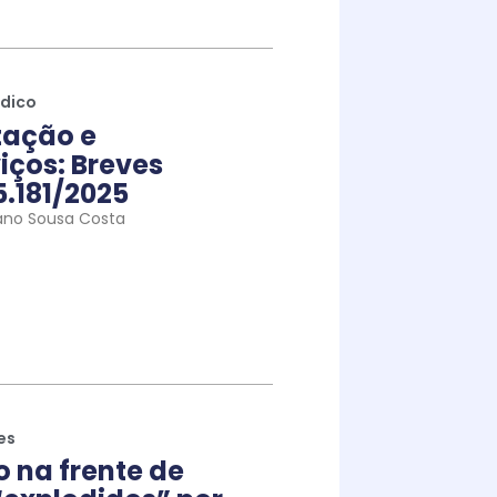
ídico
tação e
iços: Breves
5.181/2025
ano Sousa Costa
es
na frente de