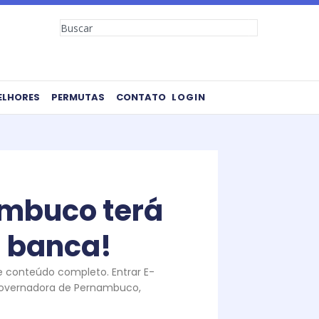
Search
ELHORES
PERMUTAS
CONTATO
LOGIN
ambuco terá
a banca!
te conteúdo completo. Entrar E-
 governadora de Pernambuco,