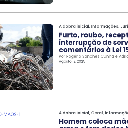
A dobra inicial
,
Informações
,
Jur
Furto, roubo, recep
interrupção de serv
comentários à Lei 1
Por Rogério Sanches Cunha e Adri
Agosto 12, 2025
A dobra inicial
,
Geral
,
Informaçõ
Homem coloca mão 