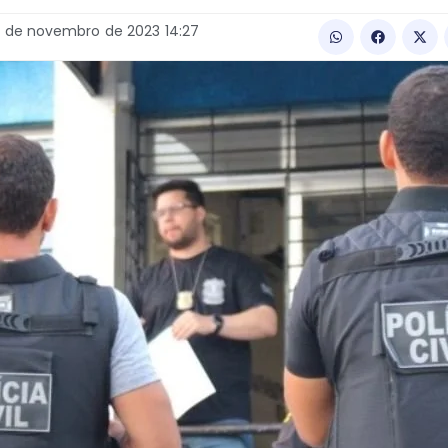
1
de
novembro
de
2023
14:27