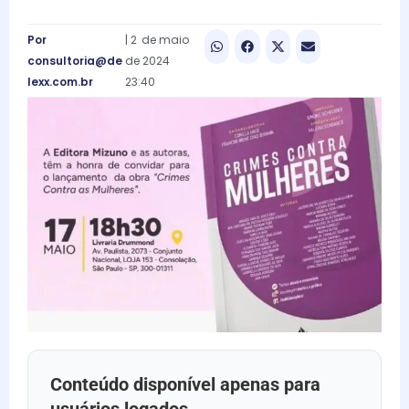
Por
|
2
de
maio
consultoria@de
de
2024
lexx.com.br
23:40
Conteúdo disponível apenas para