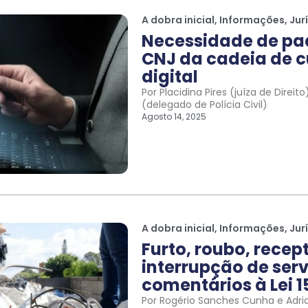
A dobra inicial
,
Informações
,
Jur
Necessidade de pa
CNJ da cadeia de c
digital
Por Placidina Pires (juíza de Direi
(delegado de Polícia Civil)
Agosto 14, 2025
A dobra inicial
,
Informações
,
Jur
Furto, roubo, recep
interrupção de serv
comentários à Lei 1
Por Rogério Sanches Cunha e Adri