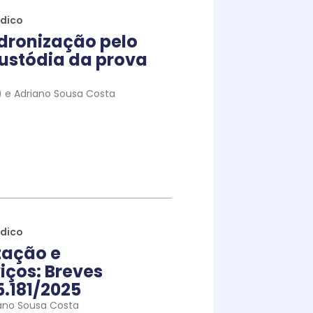
ídico
dronização pelo
ustódia da prova
to) e Adriano Sousa Costa
ídico
tação e
iços: Breves
5.181/2025
ano Sousa Costa