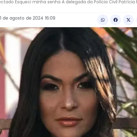
tado Esqueci minha senha A delegada da Polícia Civil Patrícia N
11
de
agosto
de
2024
16:09