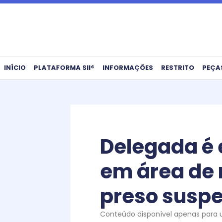
Ir
para
o
conteúdo
INÍCIO
PLATAFORMA SII®
INFORMAÇÕES
RESTRITO
PEÇA
Delegada é 
em área de 
preso suspe
Conteúdo disponível apenas para us