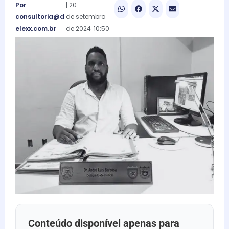
Por
|
20
consultoria@d
de
setembro
elexx.com.br
de
2024
10:50
Conteúdo disponível apenas para