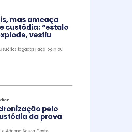
iais, mas ameaça
e custódia: “estalo
xplode, vestiu
suários logados Faça login ou
ídico
dronização pelo
ustódia da prova
to) e Adriano Sousa Costa