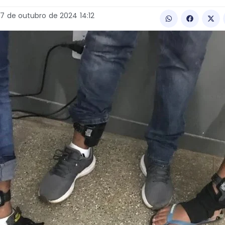
17
de
outubro
de
2024
14:12