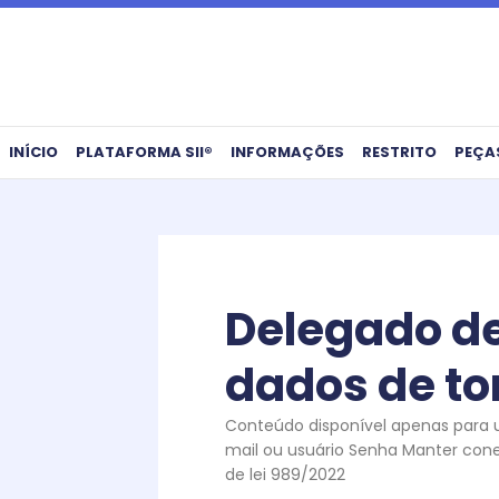
Ir
para
o
conteúdo
INÍCIO
PLATAFORMA SII®
INFORMAÇÕES
RESTRITO
PEÇA
Delegado de
dados de to
Conteúdo disponível apenas para us
mail ou usuário Senha Manter con
de lei 989/2022