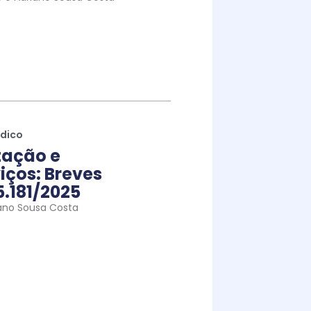
ídico
tação e
iços: Breves
5.181/2025
ano Sousa Costa