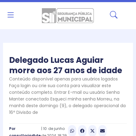
Ir
para
o
conteúdo
Delegado Lucas Aguiar
morre aos 27 anos de idade
Conteúdo disponível apenas para usuários logados
Faça login ou crie sua conta para visualizar este
conteúdo completo. Entrar E-mail ou usuário Senha
Manter conectado Esqueci minha senha Morreu, na
manhã deste domingo (9), o delegado operacional da
16ª Divisão de
Por
|
10
de
junho
consultoria@de
de
2024
18:29