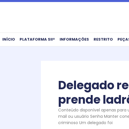
Ir
para
o
conteúdo
INÍCIO
PLATAFORMA SII®
INFORMAÇÕES
RESTRITO
PEÇA
Delegado re
prende ladr
Conteúdo disponível apenas para us
mail ou usuário Senha Manter con
criminoso Um delegado foi