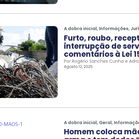
A dobra inicial
,
Informações
,
Jur
Furto, roubo, recep
interrupção de serv
comentários à Lei 1
Por Rogério Sanches Cunha e Adri
Agosto 12, 2025
A dobra inicial
,
Geral
,
Informaçõ
Homem coloca mão 