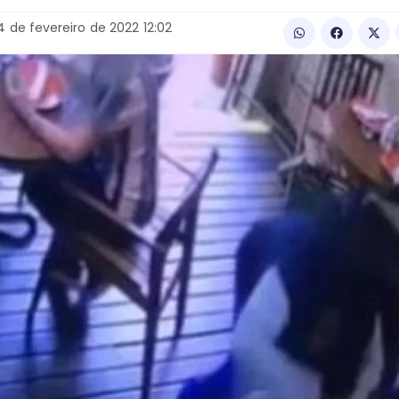
4
de
fevereiro
de
2022
12:02