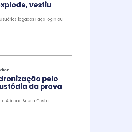
xplode, vestiu
suários logados Faça login ou
ídico
dronização pelo
ustódia da prova
to) e Adriano Sousa Costa