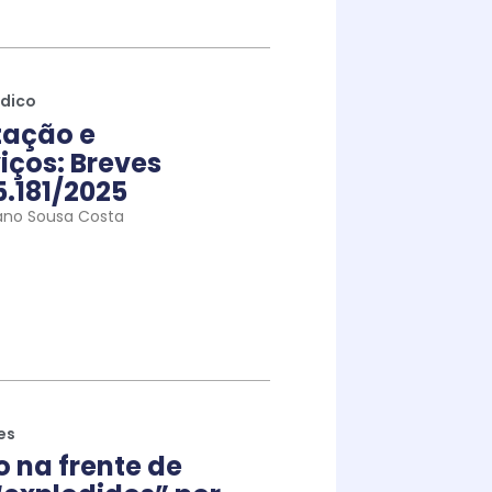
ídico
tação e
iços: Breves
5.181/2025
ano Sousa Costa
es
na frente de