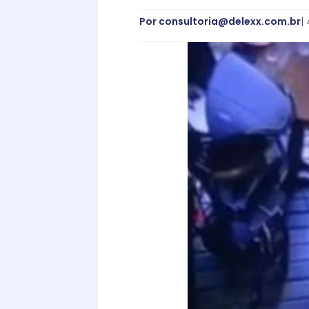
Por
consultoria@delexx.com.br
|