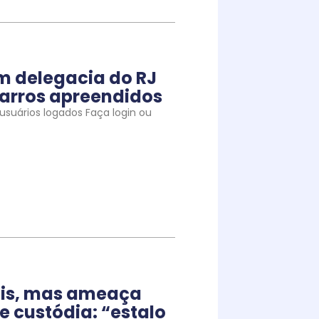
m delegacia do RJ
arros apreendidos
suários logados Faça login ou
iais, mas ameaça
e custódia: “estalo