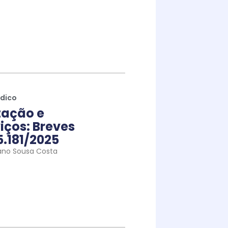
ídico
tação e
iços: Breves
5.181/2025
ano Sousa Costa