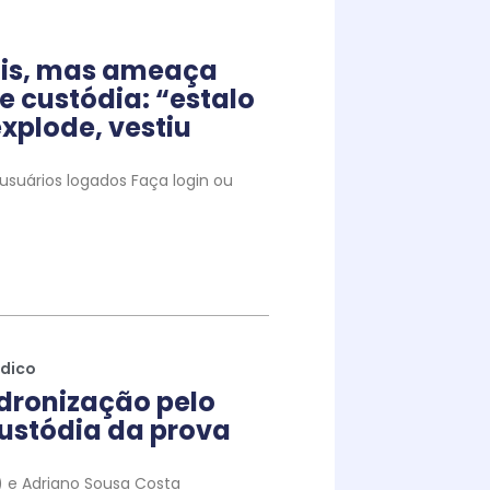
iais, mas ameaça
e custódia: “estalo
xplode, vestiu
suários logados Faça login ou
ídico
dronização pelo
ustódia da prova
to) e Adriano Sousa Costa