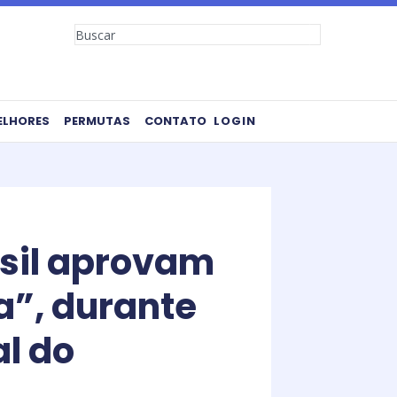
Search
ELHORES
PERMUTAS
CONTATO
LOGIN
asil aprovam
a”, durante
al do