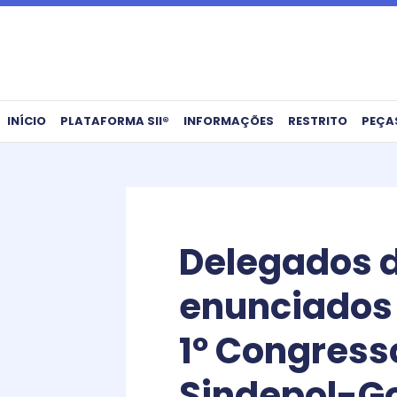
Ir
para
o
conteúdo
INÍCIO
PLATAFORMA SII®
INFORMAÇÕES
RESTRITO
PEÇA
Delegados d
enunciados 
1º Congress
Sindepol-G