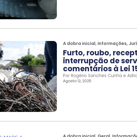
A dobra inicial
,
Informações
,
Jur
Furto, roubo, recep
interrupção de serv
comentários à Lei 1
Por Rogério Sanches Cunha e Adri
Agosto 12, 2025
A dobra inicial
,
Geral
,
Informaçõ