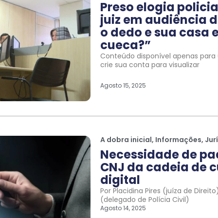
Preso elogia polic
juiz em audiência d
o dedo e sua casa e
cueca?”
Conteúdo disponível apenas para u
crie sua conta para visualizar
Agosto 15, 2025
A dobra inicial
,
Informações
,
Jur
Necessidade de pa
CNJ da cadeia de c
digital
Por Placidina Pires (juíza de Direi
(delegado de Polícia Civil)
Agosto 14, 2025