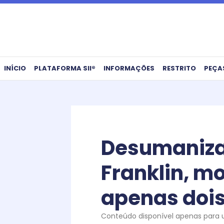
Ir
para
o
conteúdo
INÍCIO
PLATAFORMA SII®
INFORMAÇÕES
RESTRITO
PEÇA
Desumanizaç
Franklin, m
apenas dois 
Conteúdo disponível apenas para us