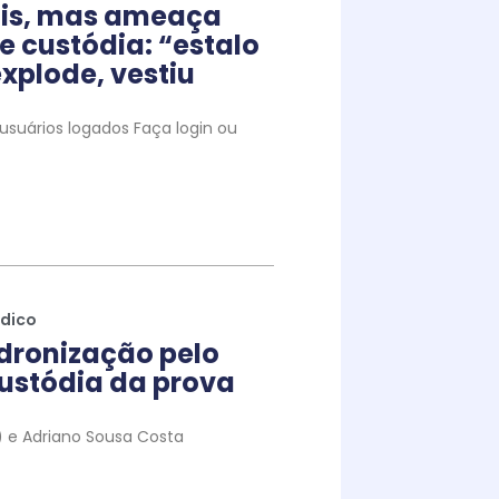
iais, mas ameaça
e custódia: “estalo
xplode, vestiu
suários logados Faça login ou
ídico
dronização pelo
ustódia da prova
to) e Adriano Sousa Costa