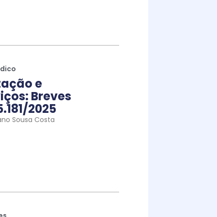
ídico
tação e
iços: Breves
5.181/2025
ano Sousa Costa
es