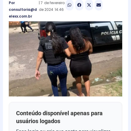
Por
|
7
de
fevereiro
consultoria@d
de
2024
14:46
elexx.com.br
Conteúdo disponível apenas para
usuários logados