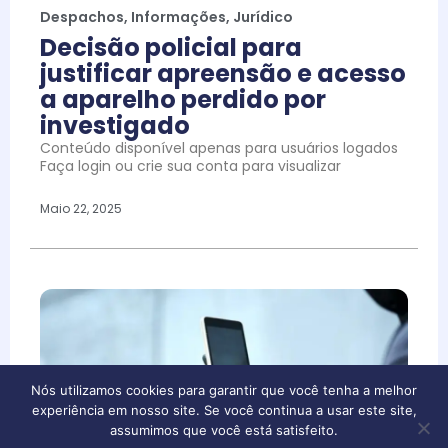
Despachos
,
Informações
,
Jurídico
Decisão policial para
justificar apreensão e acesso
a aparelho perdido por
investigado
Conteúdo disponível apenas para usuários logados
Faça login ou crie sua conta para visualizar
Maio 22, 2025
Nós utilizamos cookies para garantir que você tenha a melhor
experiência em nosso site. Se você continua a usar este site,
assumimos que você está satisfeito.