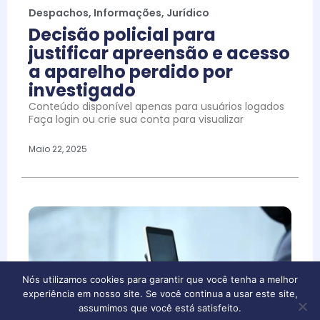
Despachos
,
Informações
,
Jurídico
Decisão policial para
justificar apreensão e acesso
a aparelho perdido por
investigado
Conteúdo disponível apenas para usuários logados
Faça login ou crie sua conta para visualizar
Maio 22, 2025
Nós utilizamos cookies para garantir que você tenha a melhor
experiência em nosso site. Se você continua a usar este site,
assumimos que você está satisfeito.