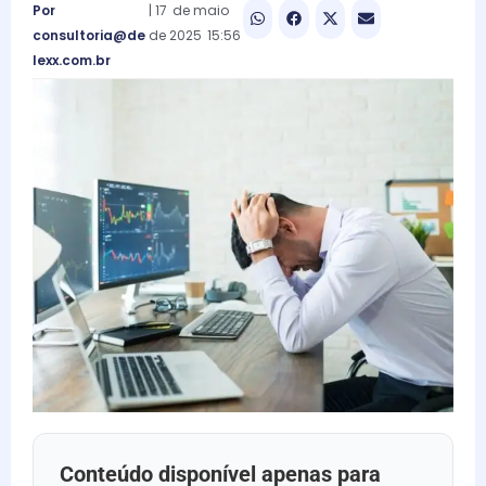
Por
|
17
de
maio
consultoria@de
de
2025
15:56
lexx.com.br
Conteúdo disponível apenas para