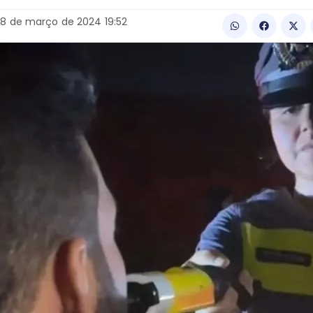
18
de
março
de
2024
19:52