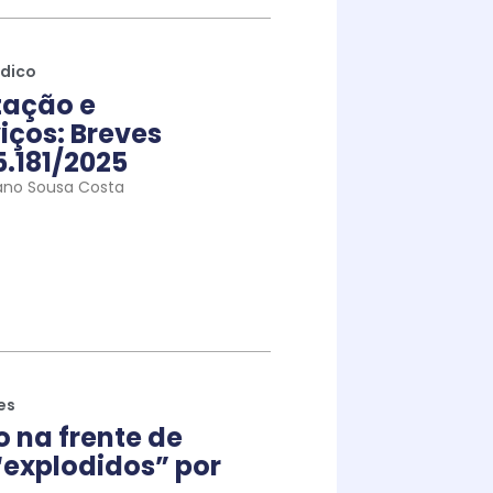
ídico
tação e
iços: Breves
5.181/2025
ano Sousa Costa
es
na frente de
explodidos” por