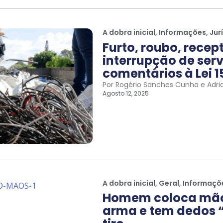
A dobra inicial
,
Informações
,
Jur
Furto, roubo, recep
interrupção de serv
comentários à Lei 1
Por Rogério Sanches Cunha e Adri
Agosto 12, 2025
A dobra inicial
,
Geral
,
Informaçõ
Homem coloca mão 
arma e tem dedos “