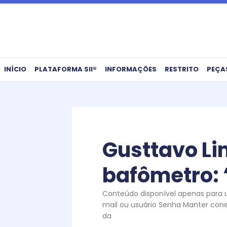
Ir
para
o
conteúdo
INÍCIO
PLATAFORMA SII®
INFORMAÇÕES
RESTRITO
PEÇA
Gusttavo Lim
bafômetro: 
Conteúdo disponível apenas para us
mail ou usuário Senha Manter conec
da