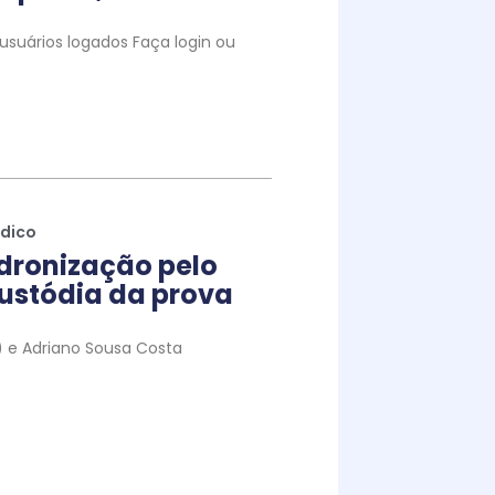
suários logados Faça login ou
ídico
dronização pelo
ustódia da prova
to) e Adriano Sousa Costa