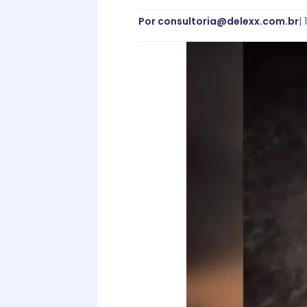
Por
consultoria@delexx.com.br
|