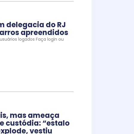
m delegacia do RJ
arros apreendidos
suários logados Faça login ou
iais, mas ameaça
e custódia: “estalo
xplode, vestiu