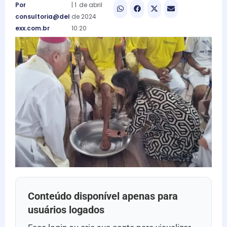
Por
|
1
de
abril
consultoria@del
de
2024
exx.com.br
10:20
Conteúdo disponível apenas para
usuários logados