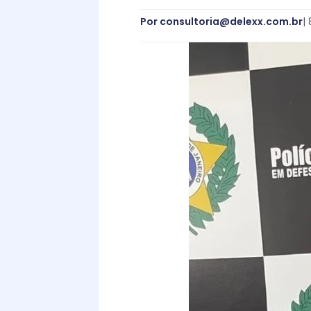
Por
consultoria@delexx.com.br
|