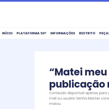
Ir
para
o
conteúdo
INÍCIO
PLATAFORMA SII®
INFORMAÇÕES
RESTRITO
PEÇA
“Matei meu f
publicação 
Conteúdo disponível apenas para us
mail ou usuário Senha Manter cone
matou