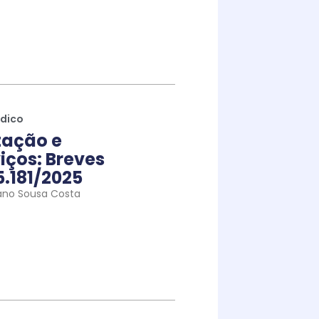
ídico
tação e
iços: Breves
5.181/2025
ano Sousa Costa