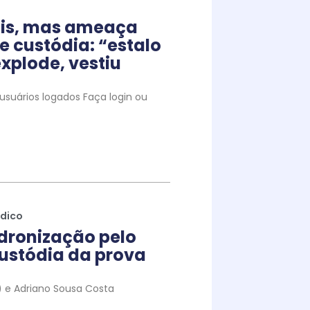
iais, mas ameaça
e custódia: “estalo
xplode, vestiu
suários logados Faça login ou
ídico
dronização pelo
ustódia da prova
to) e Adriano Sousa Costa