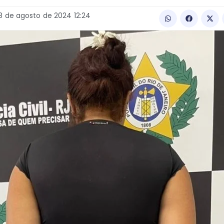
8
de
agosto
de
2024
12:24