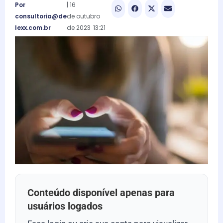
Por
|
16
consultoria@de
de
outubro
lexx.com.br
de
2023
13:21
Conteúdo disponível apenas para
usuários logados