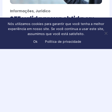
Informações
,
Jurídico
STF valida prova obtida em
celular perdido na cena do
Nós utilizamos cookies para garantir que você tenha a melhor
experiência em nosso site. Se você continua a usar este site,
crime
assumimos que você está satisfeito.
Conteúdo disponível apenas para usuários logados
Faça login ou crie sua conta para visualizar
Ok
Política de privacidade
Maio 22, 2025
Todos os direitos reservados - 2026 | Delexx