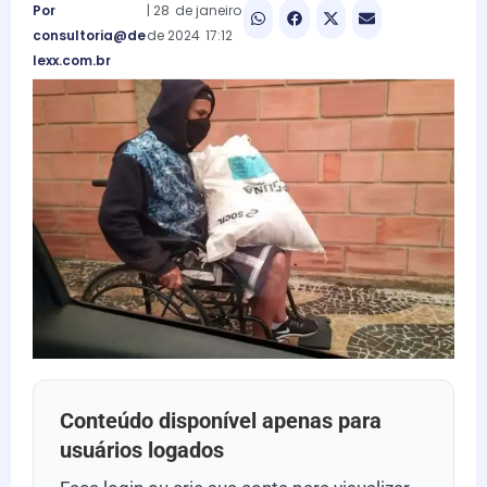
Por
|
28
de
janeiro
consultoria@de
de
2024
17:12
lexx.com.br
Conteúdo disponível apenas para
usuários logados