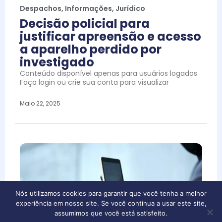
Despachos
,
Informações
,
Jurídico
Decisão policial para
justificar apreensão e acesso
a aparelho perdido por
investigado
Conteúdo disponível apenas para usuários logados
Faça login ou crie sua conta para visualizar
Maio 22, 2025
Nós utilizamos cookies para garantir que você tenha a melhor
experiência em nosso site. Se você continua a usar este site,
assumimos que você está satisfeito.