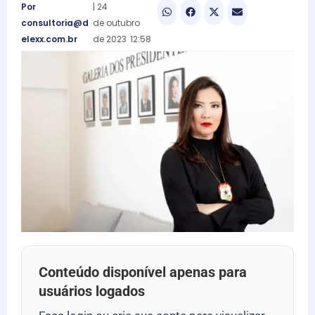
Por
|
24
consultoria@d
de
outubro
elexx.com.br
de
2023
12:58
Conteúdo disponível apenas para
usuários logados