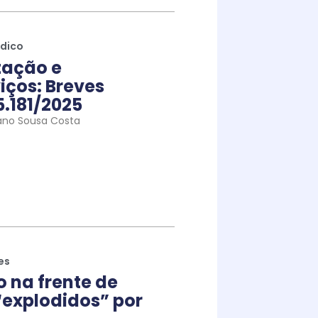
ídico
tação e
iços: Breves
5.181/2025
ano Sousa Costa
es
na frente de
explodidos” por