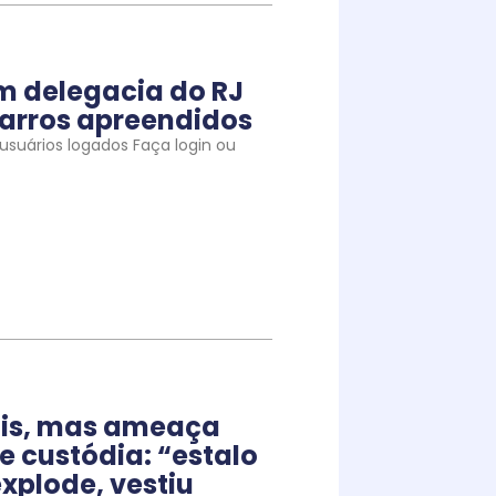
m delegacia do RJ
arros apreendidos
suários logados Faça login ou
iais, mas ameaça
e custódia: “estalo
xplode, vestiu