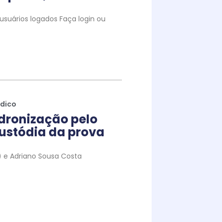
suários logados Faça login ou
ídico
dronização pelo
ustódia da prova
to) e Adriano Sousa Costa