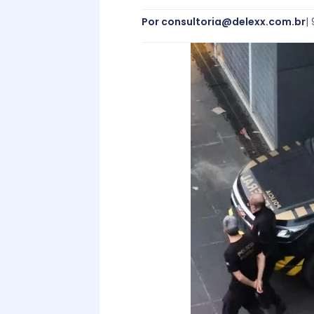
Por
consultoria@delexx.com.br
|