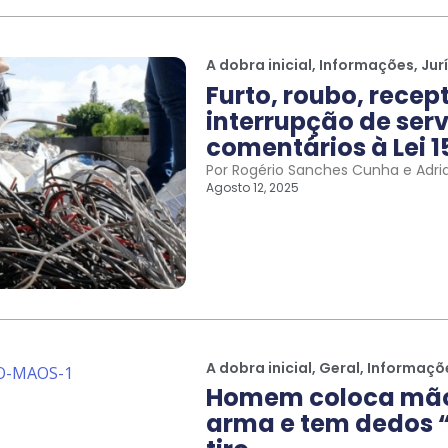
A dobra inicial
,
Informações
,
Jur
Furto, roubo, recep
interrupção de serv
comentários à Lei 1
Por Rogério Sanches Cunha e Adri
Agosto 12, 2025
A dobra inicial
,
Geral
,
Informaçõ
Homem coloca mão 
arma e tem dedos “