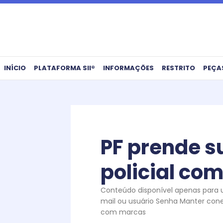
Ir
para
o
conteúdo
INÍCIO
PLATAFORMA SII®
INFORMAÇÕES
RESTRITO
PEÇA
PF prende s
policial com
Conteúdo disponível apenas para us
mail ou usuário Senha Manter con
com marcas