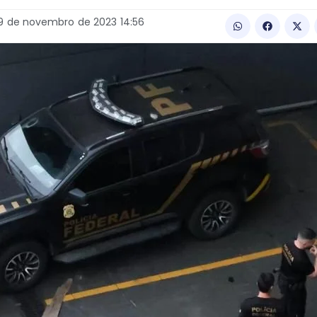
9
de
novembro
de
2023
14:56