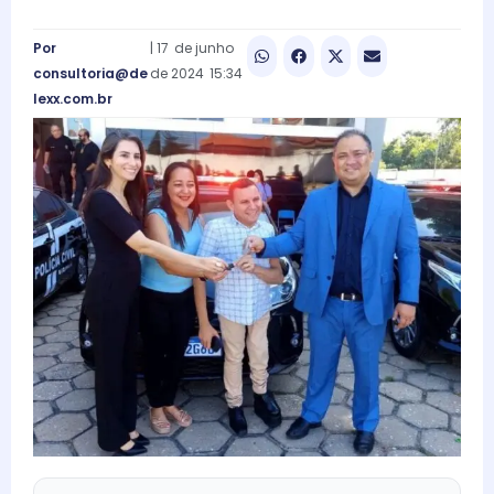
Por
|
17
de
junho
consultoria@de
de
2024
15:34
lexx.com.br