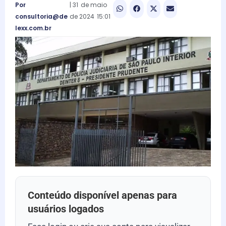
Por
|
31
de
maio
consultoria@de
de
2024
15:01
lexx.com.br
Conteúdo disponível apenas para
usuários logados