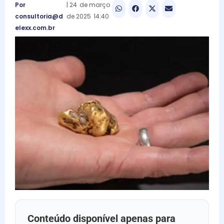
Por
|
24
de
março
consultoria@d
de
2025
14:40
elexx.com.br
Conteúdo disponível apenas para