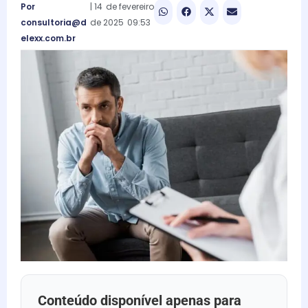
Por
|
14
de
fevereiro
consultoria@d
de
2025
09:53
elexx.com.br
Conteúdo disponível apenas para