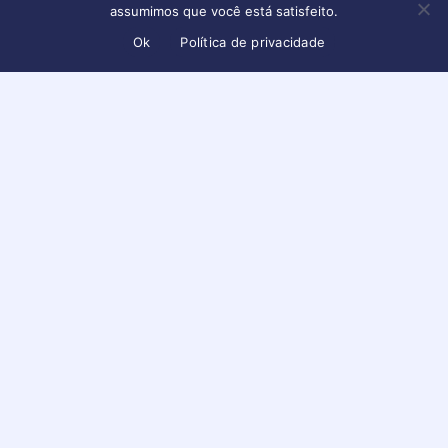
assumimos que você está satisfeito.
Ok
Política de privacidade
Informações
,
Jurídico
STF valida prova obtida em
celular perdido na cena do
crime
Conteúdo disponível apenas para usuários logados
Faça login ou crie sua conta para visualizar
Maio 22, 2025