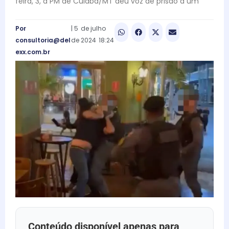
feira, 3, a PM de Cuiabá/MT deu voz de prisão a um
Por
|
5
de
julho
consultoria@del
de
2024
18:24
exx.com.br
Conteúdo disponível apenas para