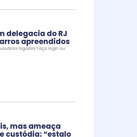
m delegacia do RJ
arros apreendidos
suários logados Faça login ou
iais, mas ameaça
e custódia: “estalo