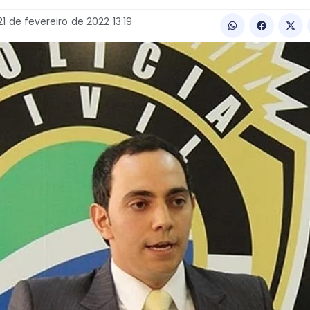
21
de
fevereiro
de
2022
13:19