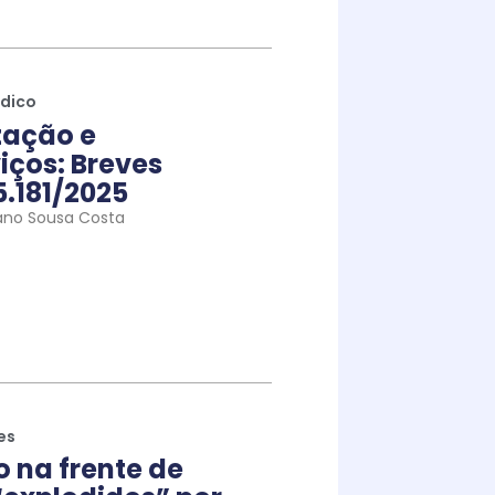
ídico
tação e
iços: Breves
5.181/2025
ano Sousa Costa
es
na frente de