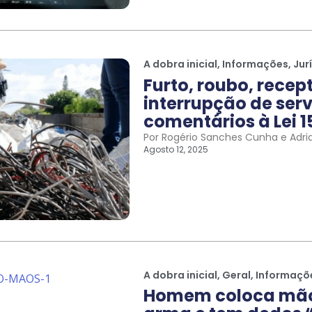
A dobra inicial
,
Informações
,
Jur
Furto, roubo, recep
interrupção de serv
comentários à Lei 1
Por Rogério Sanches Cunha e Adri
Agosto 12, 2025
A dobra inicial
,
Geral
,
Informaçõ
Homem coloca mão 