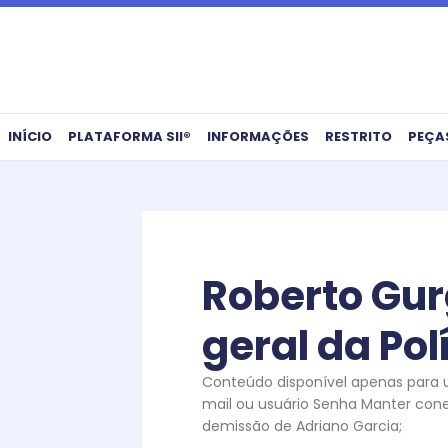
Ir
para
o
conteúdo
INÍCIO
PLATAFORMA SII®
INFORMAÇÕES
RESTRITO
PEÇA
Roberto Gur
geral da Pol
Conteúdo disponível apenas para us
mail ou usuário Senha Manter con
demissão de Adriano Garcia;