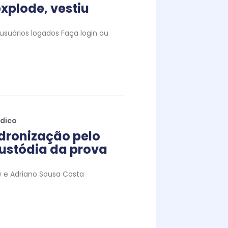
xplode, vestiu
suários logados Faça login ou
ídico
dronização pelo
ustódia da prova
to) e Adriano Sousa Costa