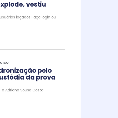
xplode, vestiu
suários logados Faça login ou
ídico
dronização pelo
ustódia da prova
to) e Adriano Sousa Costa