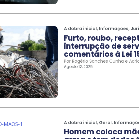
A dobra inicial
,
Informações
,
Jur
Furto, roubo, recep
interrupção de serv
comentários à Lei 1
Por Rogério Sanches Cunha e Adri
Agosto 12, 2025
A dobra inicial
,
Geral
,
Informaçõ
Homem coloca mão 