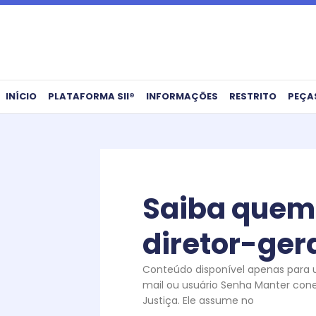
Ir
para
o
conteúdo
INÍCIO
PLATAFORMA SII®
INFORMAÇÕES
RESTRITO
PEÇA
Saiba quem 
diretor-gera
Conteúdo disponível apenas para us
mail ou usuário Senha Manter cone
Justiça. Ele assume no