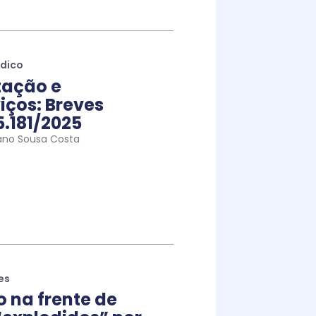
ídico
tação e
iços: Breves
5.181/2025
ano Sousa Costa
es
na frente de