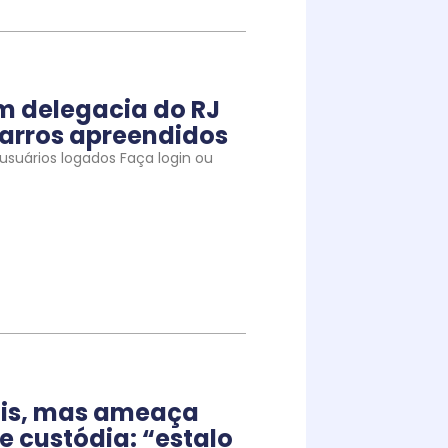
m delegacia do RJ
arros apreendidos
suários logados Faça login ou
iais, mas ameaça
e custódia: “estalo