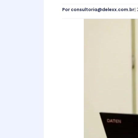
Por
consultoria@delexx.com.br
|