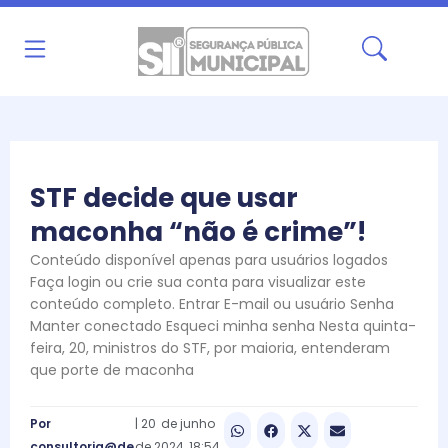
Ir
para
o
conteúdo
STF decide que usar
maconha “não é crime”!
Conteúdo disponível apenas para usuários logados
Faça login ou crie sua conta para visualizar este
conteúdo completo. Entrar E-mail ou usuário Senha
Manter conectado Esqueci minha senha Nesta quinta-
feira, 20, ministros do STF, por maioria, entenderam
que porte de maconha
Por
|
20
de
junho
consultoria@de
de
2024
18:54