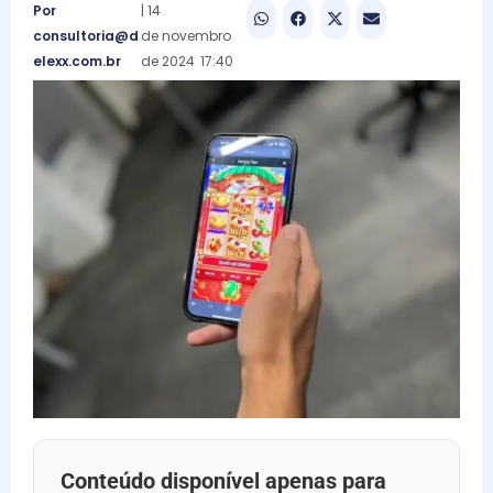
Por
|
14
consultoria@d
de
novembro
elexx.com.br
de
2024
17:40
Conteúdo disponível apenas para