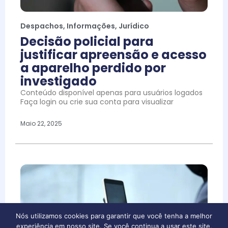
Despachos
,
Informações
,
Jurídico
Decisão policial para
justificar apreensão e acesso
a aparelho perdido por
investigado
Conteúdo disponível apenas para usuários logados
Faça login ou crie sua conta para visualizar
Maio 22, 2025
Nós utilizamos cookies para garantir que você tenha a melhor
experiência em nosso site. Se você continua a usar este site,