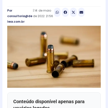
Por
|
14
de
maio
consultoria@de
de
2022
21:56
lexx.com.br
Conteúdo disponível apenas para