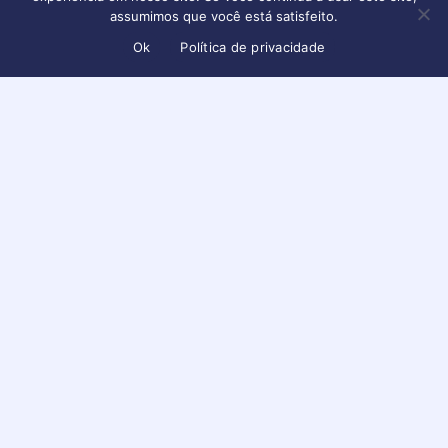
assumimos que você está satisfeito.
Ok
Política de privacidade
Informações
,
Jurídico
STF valida prova obtida em
celular perdido na cena do
crime
Conteúdo disponível apenas para usuários logados
Faça login ou crie sua conta para visualizar
Maio 22, 2025