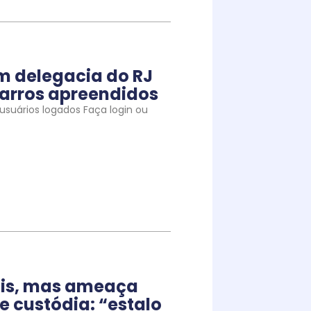
m delegacia do RJ
arros apreendidos
suários logados Faça login ou
iais, mas ameaça
e custódia: “estalo