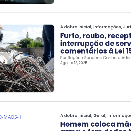
A dobra inicial
,
Informações
,
Jur
Furto, roubo, recep
interrupção de serv
comentários à Lei 1
Por Rogério Sanches Cunha e Adri
Agosto 12, 2025
A dobra inicial
,
Geral
,
Informaçõ
Homem coloca mão 