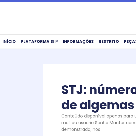
Ir
para
o
conteúdo
INÍCIO
PLATAFORMA SII®
INFORMAÇÕES
RESTRITO
PEÇA
STJ: número 
de algemas
Conteúdo disponível apenas para us
mail ou usuário Senha Manter cone
demonstrada, nos