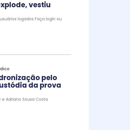
xplode, vestiu
suários logados Faça login ou
ídico
dronização pelo
ustódia da prova
to) e Adriano Sousa Costa