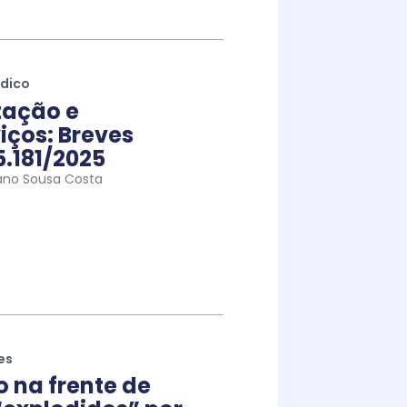
ídico
tação e
iços: Breves
5.181/2025
ano Sousa Costa
es
na frente de