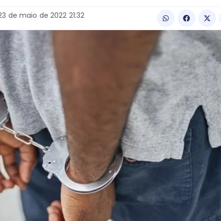
23
de
maio
de
2022
21:32