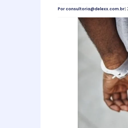
Por
consultoria@delexx.com.br
|