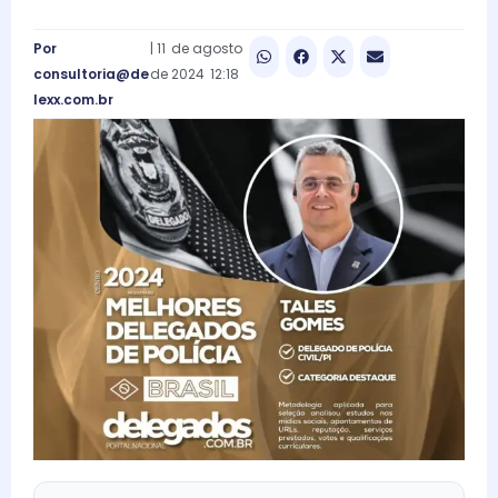
Por
|
11
de
agosto
consultoria@de
de
2024
12:18
lexx.com.br